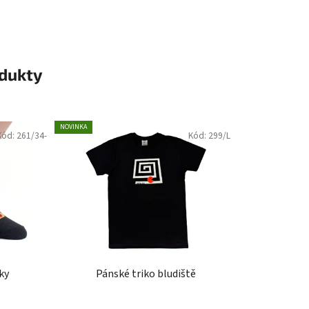
odukty
NOVINKA
Kód:
261/34-
Kód:
299/L
ky
Pánské triko bludiště