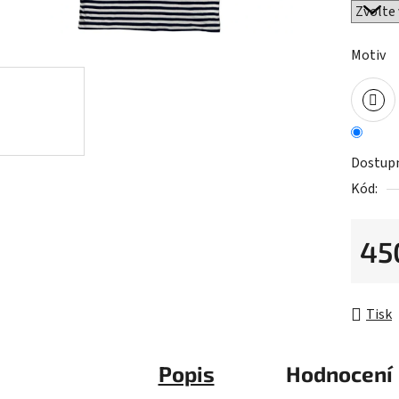
z
5
Motiv
hvězdič
Dostup
Kód:
45
Měrná 
Tisk
Popis
Hodnocení