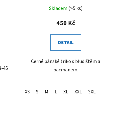
Skladem
(>5 ks)
450 Kč
DETAIL
Černé pánské triko s bludištěm a
3-45
pacmanem.
XS
S
M
L
XL
XXL
3XL