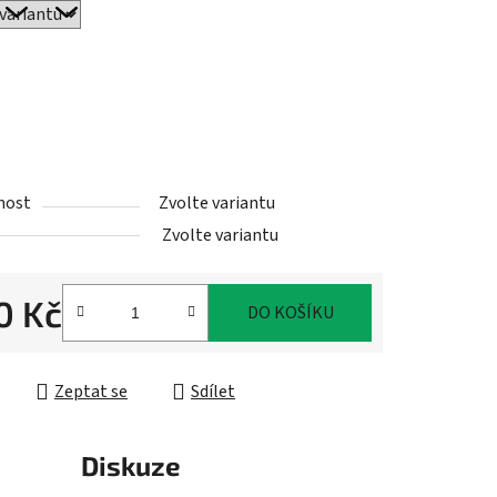
ek.
nost
Zvolte variantu
Zvolte variantu
0 Kč
DO KOŠÍKU
cena:
Zeptat se
Sdílet
Diskuze