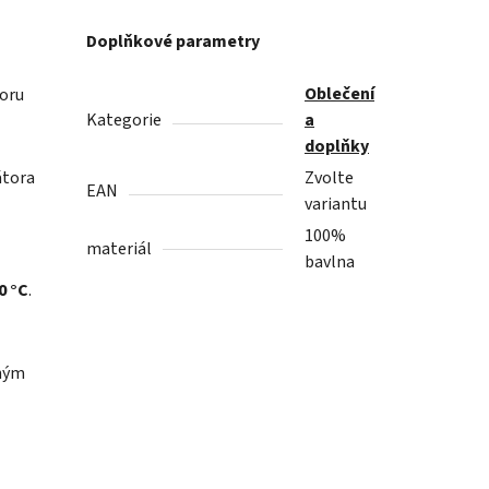
Doplňkové parametry
Oblečení
poru
Kategorie
a
doplňky
rátora
Zvolte
EAN
variantu
100%
materiál
bavlna
0 °C
.
ným