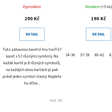
Vyprodáno
Skladem
(>5 ks)
290 Kč
190 Kč
DETAIL
DETAIL
Tuto zábavnou karetní hru tvoří 57
34-36
37-39
40-42
4
karet s 57 různými symboly. Na
každé kartě je 8 různých symbolů,
na každých dvou kartách je pak
právě jeden symbol stejný. Najdete
ho dříve...
Kód:
781