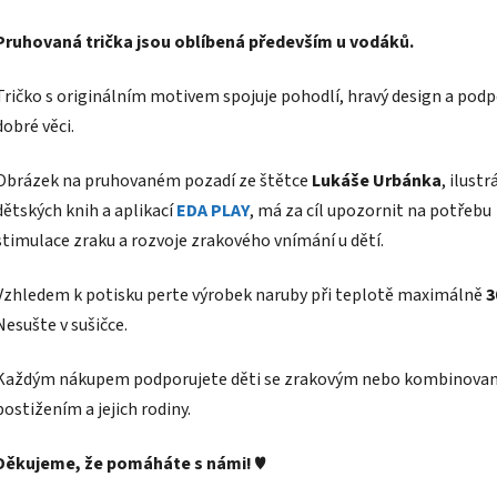
Pruhovaná trička jsou oblíbená především u vodáků.
Tričko s originálním motivem spojuje pohodlí, hravý design a pod
dobré věci.
Obrázek na pruhovaném pozadí ze štětce
Lukáše Urbánka
, ilust
dětských knih a aplikací
EDA PLAY
, má za cíl upozornit na potřebu
stimulace zraku a rozvoje zrakového vnímání u dětí.
Vzhledem k potisku perte výrobek naruby při teplotě maximálně
3
Nesušte v sušičce.
Každým nákupem podporujete děti se zrakovým nebo kombinova
postižením a jejich rodiny.
Děkujeme, že pomáháte s námi!
♥