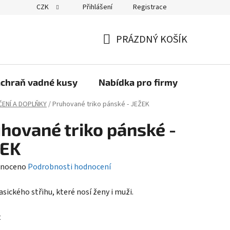
CZK
Přihlášení
Registrace
PRÁZDNÝ KOŠÍK
NÁKUPNÍ
KOŠÍK
chraň vadné kusy
Nabídka pro firmy
Kontak
ENÍ A DOPLŇKY
/
Pruhované triko pánské - JEŽEK
hované triko pánské -
ŽEK
né
noceno
Podrobnosti hodnocení
ení
asického střihu, které nosí ženy i muži.
tu
t