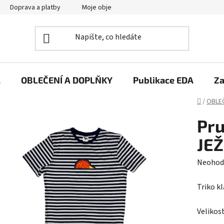
Doprava a platby
Moje objednávka
A
OBLEČENÍ A DOPLŇKY
Publikace EDA
Za
Domů
/
OBLEČ
Pru
JE
Průměr
Neohod
hodnoc
Triko kl
produk
je
Velikos
0,0