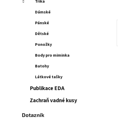
Trika
p
a
Dámské
n
e
Pánské
l
Dětské
Ponožky
Body pro miminka
Batohy
Látkové tašky
Publikace EDA
Zachraň vadné kusy
Dotazník