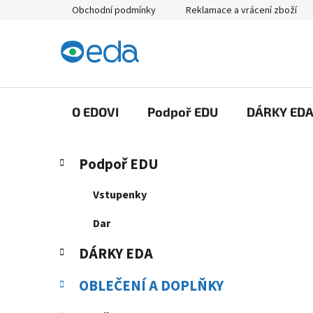
Přejít
Obchodní podmínky
Reklamace a vrácení zboží
na
obsah
O EDOVI
Podpoř EDU
DÁRKY ED
P
K
Přeskočit
Podpoř EDU
a
kategorie
o
t
s
Vstupenky
e
t
g
Dar
r
o
a
r
DÁRKY EDA
i
n
e
n
OBLEČENÍ A DOPLŇKY
í