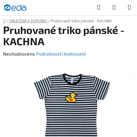
Přejít
Hledat
NÁKUPN
na
KOŠÍK
obsah
Domů
/
OBLEČENÍ A DOPLŇKY
/
Pruhované triko pánské - KACHNA
Pruhované triko pánské -
KACHNA
Průměrné
Neohodnoceno
Podrobnosti hodnocení
hodnocení
produktu
je
0,0
z
5
hvězdiček.