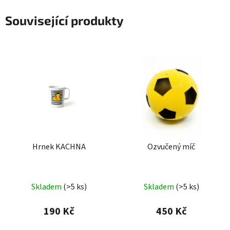
Související produkty
Hrnek KACHNA
Ozvučený míč
Průměrné
Skladem
(>5 ks)
Skladem
(>5 ks)
hodnocení
produktu
190 Kč
450 Kč
je