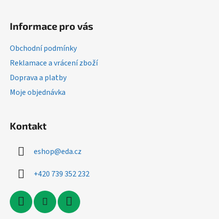
Z
á
Informace pro vás
p
a
Obchodní podmínky
t
Reklamace a vrácení zboží
í
Doprava a platby
Moje objednávka
Kontakt
eshop
@
eda.cz
+420 739 352 232