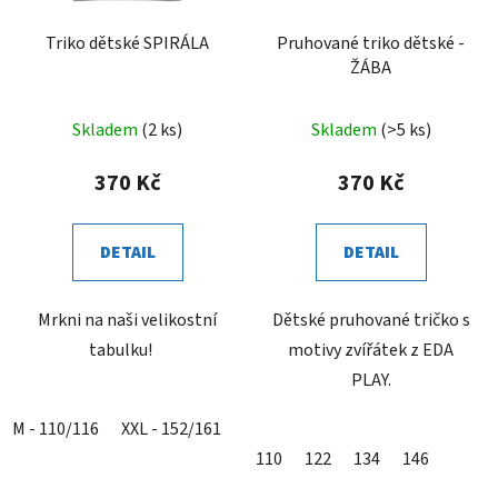
Triko dětské SPIRÁLA
Pruhované triko dětské -
ŽÁBA
Skladem
(2 ks)
Skladem
(>5 ks)
370 Kč
370 Kč
DETAIL
DETAIL
Mrkni na naši velikostní
Dětské pruhované tričko s
tabulku!
motivy zvířátek z EDA
PLAY.
M - 110/116
XXL - 152/161
L - 122/128
110
122
134
146