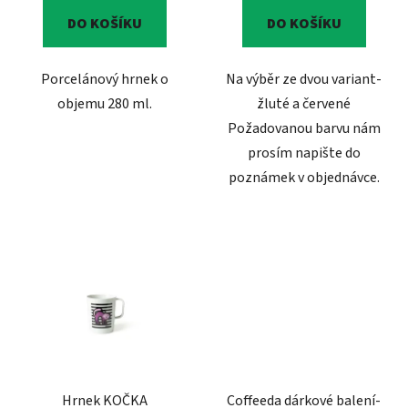
5,0
DO KOŠÍKU
DO KOŠÍKU
z
5
Porcelánový hrnek o
Na výběr ze dvou variant-
hvězdiček.
objemu 280 ml.
žluté a červené
Požadovanou barvu nám
prosím napište do
poznámek v objednávce.
Hrnek KOČKA
Coffeeda dárkové balení-