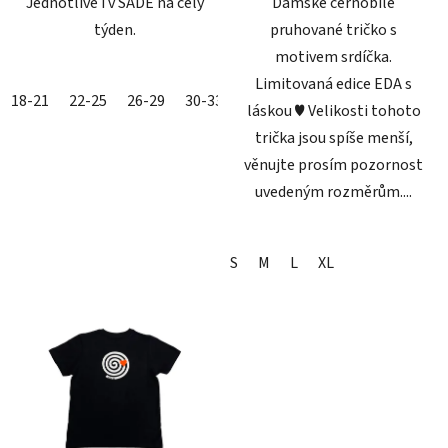
Jednotlivě i v SADĚ na celý
Dámské černobílé
týden.
pruhované tričko s
motivem srdíčka.
Limitovaná edice EDA s
18-21
22-25
26-29
30-33
34-36
37-39
40-42
43-4
láskou ♥ Velikosti tohoto
trička jsou spíše menší,
věnujte prosím pozornost
uvedeným rozměrům....
S
M
L
XL