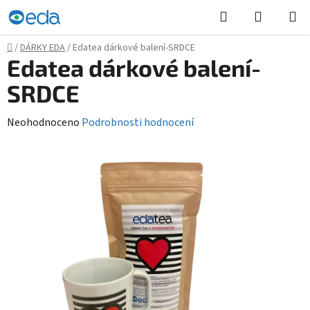
Přejít
Hledat
NÁKUPN
na
KOŠÍK
obsah
Domů
/
DÁRKY EDA
/
Edatea dárkové balení-SRDCE
Edatea dárkové balení-
SRDCE
Průměrné
Neohodnoceno
Podrobnosti hodnocení
hodnocení
produktu
je
0,0
z
5
hvězdiček.