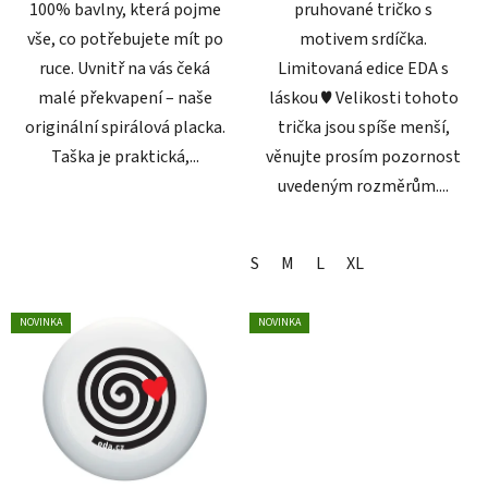
100% bavlny, která pojme
pruhované tričko s
vše, co potřebujete mít po
motivem srdíčka.
ruce. Uvnitř na vás čeká
Limitovaná edice EDA s
malé překvapení – naše
láskou ♥ Velikosti tohoto
originální spirálová placka.
trička jsou spíše menší,
Taška je praktická,...
věnujte prosím pozornost
uvedeným rozměrům....
S
M
L
XL
NOVINKA
NOVINKA