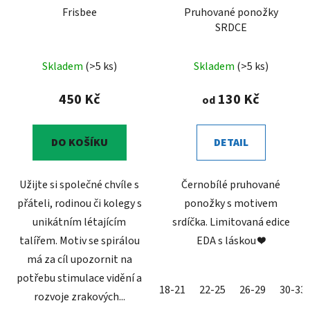
Frisbee
Pruhované ponožky
SRDCE
Skladem
(>5 ks)
Skladem
(>5 ks)
450 Kč
130 Kč
od
DO KOŠÍKU
DETAIL
Užijte si společné chvíle s
Černobílé pruhované
přáteli, rodinou či kolegy s
ponožky s motivem
unikátním létajícím
srdíčka. Limitovaná edice
talířem. Motiv se spirálou
EDA s láskou ❤️
má za cíl upozornit na
potřebu stimulace vidění a
18-21
22-25
26-29
30-33
rozvoje zrakových...