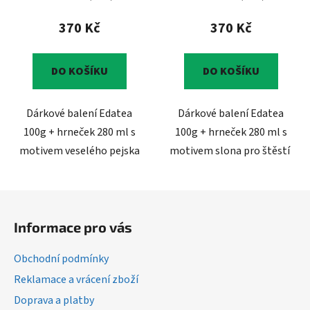
370 Kč
370 Kč
DO KOŠÍKU
DO KOŠÍKU
Dárkové balení Edatea
Dárkové balení Edatea
100g + hrneček 280 ml s
100g + hrneček 280 ml s
motivem veselého pejska
motivem slona pro štěstí
Z
á
Informace pro vás
p
a
Obchodní podmínky
t
Reklamace a vrácení zboží
í
Doprava a platby