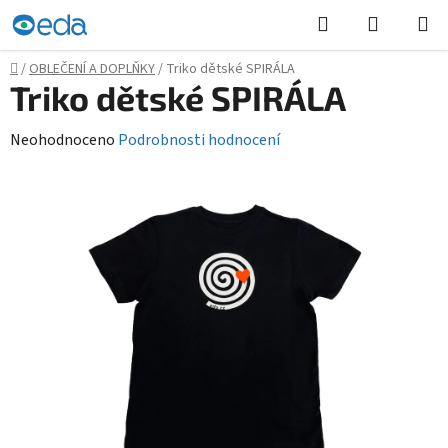
Přejít
Hledat
NÁKUPN
na
KOŠÍK
obsah
Domů
/
OBLEČENÍ A DOPLŇKY
/
Triko dětské SPIRÁLA
Triko dětské SPIRÁLA
Průměrné
Neohodnoceno
Podrobnosti hodnocení
hodnocení
produktu
je
0,0
z
5
hvězdiček.