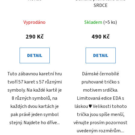
SRDCE
Vyprodáno
Skladem
(>5 ks)
290 Kč
490 Kč
DETAIL
DETAIL
Tuto zábavnou karetní hru
Dámské černobílé
tvoří 57 karet s 57 různými
pruhované tričko s
symboly. Na každé kartě je
motivem srdíčka.
8 různých symbolů, na
Limitovaná edice EDA s
každých dvou kartách je
láskou ♥ Velikosti tohoto
pak právě jeden symbol
trička jsou spíše menší,
stejný. Najdete ho dříve...
věnujte prosím pozornost
uvedeným rozměrům....