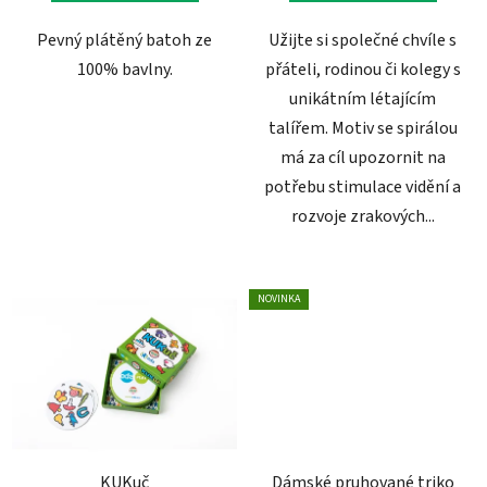
Pevný plátěný batoh ze
Užijte si společné chvíle s
100% bavlny.
přáteli, rodinou či kolegy s
unikátním létajícím
talířem. Motiv se spirálou
má za cíl upozornit na
potřebu stimulace vidění a
rozvoje zrakových...
NOVINKA
KUKuč
Dámské pruhované triko