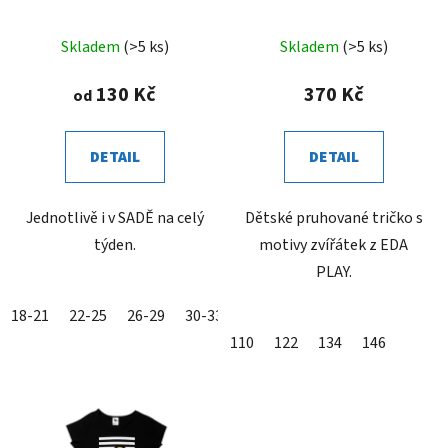
Skladem
(>5 ks)
Skladem
(>5 ks)
130 Kč
370 Kč
od
DETAIL
DETAIL
Jednotlivě i v SADĚ na celý
Dětské pruhované tričko s
týden.
motivy zvířátek z EDA
PLAY.
18-21
22-25
26-29
30-33
34-36
37-39
40-42
43-4
110
122
134
146