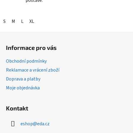
postavě.
S
M
L
XL
Z
á
Informace pro vás
p
a
Obchodní podmínky
t
Reklamace a vrácení zboží
í
Doprava a platby
Moje objednávka
Kontakt
eshop
@
eda.cz