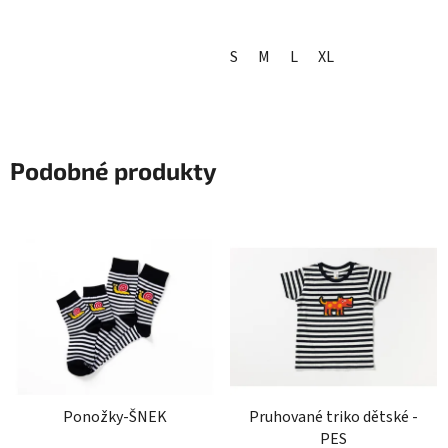
S
M
L
XL
Podobné produkty
Ponožky-ŠNEK
Pruhované triko dětské -
PES