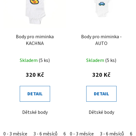
Body pro miminka
Body pro miminka -
KACHNA
AUTO
Skladem
(5 ks)
Skladem
(5 ks)
320 Kč
320 Kč
DETAIL
DETAIL
Dětské body
Dětské body
0 - 3 měsíce
3 - 6 měsíců
6 - 9 měsíců
0 - 3 měsíce
9 - 12 měsíců
3 - 6 měsíců
12 -
6 -