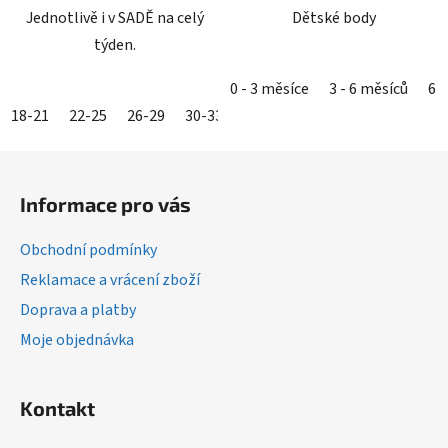
Jednotlivě i v SADĚ na celý
Dětské body
týden.
0 - 3 měsíce
3 - 6 měsíců
6 -
18-21
22-25
26-29
30-33
34-36
37-39
40-42
43-4
Z
á
Informace pro vás
p
a
Obchodní podmínky
t
Reklamace a vrácení zboží
í
Doprava a platby
Moje objednávka
Kontakt