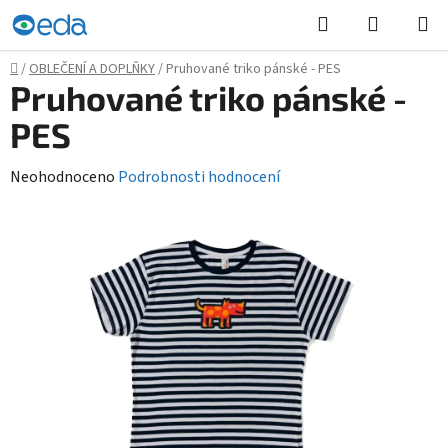
Přejít
Hledat
NÁKUPN
na
KOŠÍK
obsah
Domů
/
OBLEČENÍ A DOPLŇKY
/
Pruhované triko pánské - PES
Pruhované triko pánské -
PES
Průměrné
Neohodnoceno
Podrobnosti hodnocení
hodnocení
produktu
je
0,0
z
5
hvězdiček.