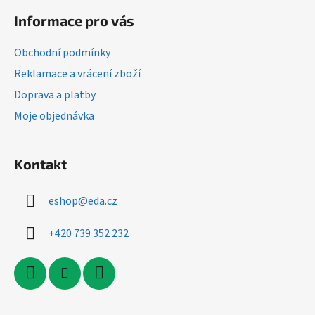
á
Informace pro vás
p
a
Obchodní podmínky
t
Reklamace a vrácení zboží
í
Doprava a platby
Moje objednávka
Kontakt
eshop
@
eda.cz
+420 739 352 232