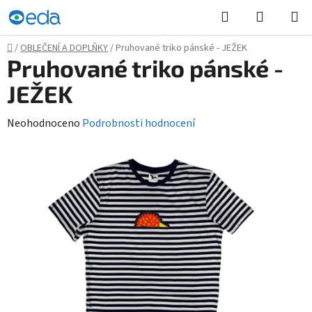
Přejít
Hledat
NÁKUPN
na
KOŠÍK
obsah
Domů
/
OBLEČENÍ A DOPLŇKY
/
Pruhované triko pánské - JEŽEK
Pruhované triko pánské -
JEŽEK
Průměrné
Neohodnoceno
Podrobnosti hodnocení
hodnocení
produktu
je
0,0
z
5
hvězdiček.