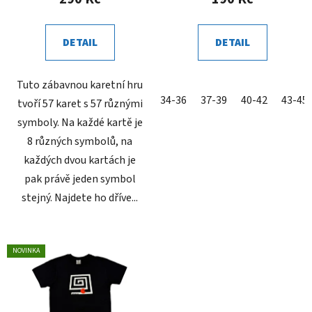
DETAIL
DETAIL
Tuto zábavnou karetní hru
34-36
37-39
40-42
43-45
tvoří 57 karet s 57 různými
symboly. Na každé kartě je
8 různých symbolů, na
každých dvou kartách je
pak právě jeden symbol
stejný. Najdete ho dříve...
NOVINKA