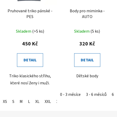
Pruhované triko pánské -
Body pro miminka -
PES
AUTO
Skladem
(>5 ks)
Skladem
(5 ks)
450 Kč
320 Kč
DETAIL
DETAIL
Triko klasického střihu,
Dětské body
které nosí ženy i muži.
0 - 3 měsíce
3 - 6 měsíců
6 -
XS
S
M
L
XL
XXL
3XL
Z