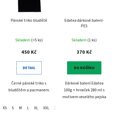
Pánské triko bludiště
Edatea dárkové balení-
PES
Skladem
(>5 ks)
Skladem
(1 ks)
450 Kč
370 Kč
DETAIL
DO KOŠÍKU
Černé pánské triko s
Dárkové balení Edatea
bludištěm a pacmanem.
100g + hrneček 280 ml s
motivem veselého pejska
XS
S
M
L
XL
XXL
3XL