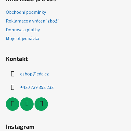
p
a
Obchodní podmínky
t
Reklamace a vrácení zboží
í
Doprava a platby
Moje objednávka
Kontakt
eshop
@
eda.cz
+420 739 352 232
Instagram