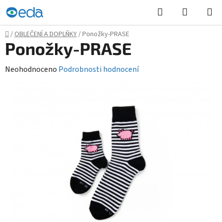
Přejít
Hledat
NÁKUPN
na
KOŠÍK
obsah
Domů
/
OBLEČENÍ A DOPLŇKY
/
Ponožky-PRASE
Ponožky-PRASE
Průměrné
Neohodnoceno
Podrobnosti hodnocení
hodnocení
produktu
je
0,0
z
5
hvězdiček.