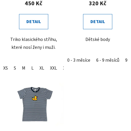
450 Kč
320 Kč
DETAIL
DETAIL
Triko klasického střihu,
Dětské body
které nosí ženy i muži.
0 - 3 měsíce
6 - 9 měsíců
9 
XS
S
M
L
XL
XXL
3XL