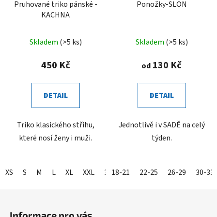
Pruhované triko pánské -
Ponožky-SLON
KACHNA
Skladem
(>5 ks)
Skladem
(>5 ks)
450 Kč
130 Kč
od
DETAIL
DETAIL
Triko klasického střihu,
Jednotlivě i v SADĚ na celý
které nosí ženy i muži.
týden.
XS
S
M
L
XL
XXL
3XL
18-21
22-25
26-29
30-33
Z
á
Informace pro vás