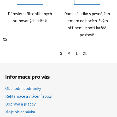
Dámský střih oblíbených
Dámské triko s pevnějším
pruhovaných triček.
lemem na bocích. Svým
střihem lichotí každé
postavě.
XS
S
M
L
XL
Z
á
Informace pro vás
p
a
Obchodní podmínky
t
Reklamace a vrácení zboží
í
Doprava a platby
Moje objednávka