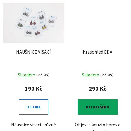
NÁUŠNICE VISACÍ
Krasohled EDA
Skladem
(>5 ks)
Skladem
(>5 ks)
190 Kč
290 Kč
DETAIL
DO KOŠÍKU
Náušnice visací - různé
Objevte kouzlo barev a