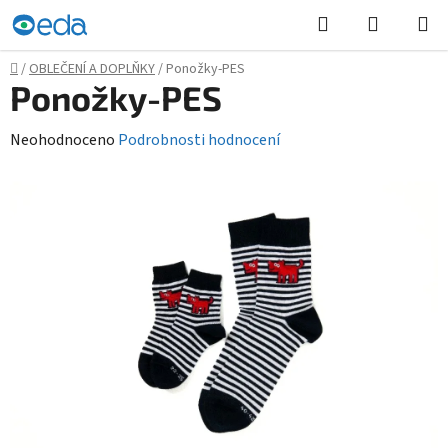
Přejít
Hledat
NÁKUPN
na
KOŠÍK
obsah
Domů
/
OBLEČENÍ A DOPLŇKY
/
Ponožky-PES
Ponožky-PES
Průměrné
Neohodnoceno
Podrobnosti hodnocení
hodnocení
produktu
je
0,0
z
5
hvězdiček.