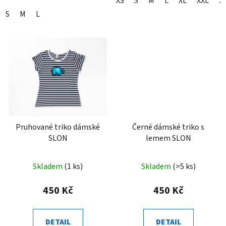
XS
S
M
L
XL
XXL
3
S
M
L
Pruhované triko dámské
Černé dámské triko s
SLON
lemem SLON
Skladem
(1 ks)
Skladem
(>5 ks)
450 Kč
450 Kč
DETAIL
DETAIL