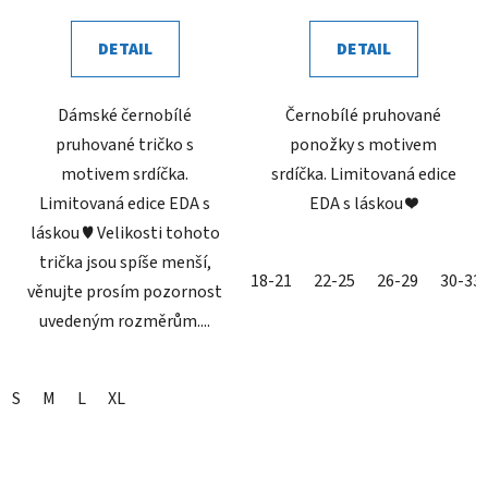
DETAIL
DETAIL
Dámské černobílé
Černobílé pruhované
pruhované tričko s
ponožky s motivem
motivem srdíčka.
srdíčka. Limitovaná edice
Limitovaná edice EDA s
EDA s láskou ❤️
láskou ♥ Velikosti tohoto
trička jsou spíše menší,
18-21
22-25
26-29
30-33
věnujte prosím pozornost
uvedeným rozměrům....
S
M
L
XL