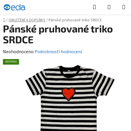
Přejít
Hledat
NÁKUPN
na
KOŠÍK
obsah
Domů
/
OBLEČENÍ A DOPLŇKY
/
Pánské pruhované triko SRDCE
Pánské pruhované triko
SRDCE
Průměrné
Neohodnoceno
Podrobnosti hodnocení
hodnocení
NOVINKA
produktu
je
0,0
z
5
hvězdiček.