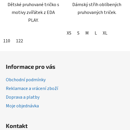
Dětské pruhované tričko s
Dámský střih oblíbených
motivy zvířátek z EDA
pruhovaných triček.
PLAY.
XS
S
M
L
XL
110
122
Z
á
Informace pro vás
p
a
Obchodní podmínky
t
Reklamace a vrácení zboží
í
Doprava a platby
Moje objednávka
Kontakt