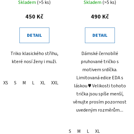
Skladem
(>5 ks)
Skladem
(>5 ks)
450 Kč
490 Kč
DETAIL
DETAIL
Triko klasického střihu,
Dámské černobílé
které nosí ženy i muži.
pruhované tričko s
motivem srdíčka.
Limitovaná edice EDA s
XS
S
M
L
XL
XXL
láskou ♥ Velikosti tohoto
trička jsou spíše menší,
věnujte prosím pozornost
uvedeným rozměrům....
S
M
L
XL