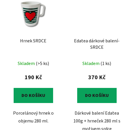
Hrnek SRDCE
Edatea dárkové balení-
SRDCE
Skladem
(>5 ks)
Skladem
(1 ks)
190 Kč
370 Kč
DO KOŠÍKU
DO KOŠÍKU
Porcelánový hrnek o
Dárkové balení Edatea
objemu 280 ml.
100g + hrneček 280 ml s
motivem srdce