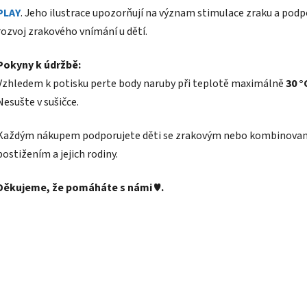
PLAY
. Jeho ilustrace upozorňují na význam stimulace zraku a podp
rozvoj zrakového vnímání u dětí.
Pokyny k údržbě:
Vzhledem k potisku perte body naruby při teplotě maximálně
30 °
Nesušte v sušičce.
Každým nákupem podporujete děti se zrakovým nebo kombinova
postižením a jejich rodiny.
Děkujeme, že pomáháte s námi
♥
.