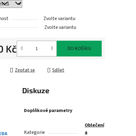
nost
Zvolte variantu
ek.
Zvolte variantu
0 Kč
DO KOŠÍKU
cena:
Zeptat se
Sdílet
Diskuze
Doplňkové parametry
Oblečení
Kategorie
a
EDA