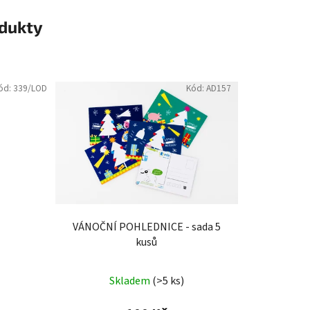
odukty
ód:
339/LOD
Kód:
AD157
VÁNOČNÍ POHLEDNICE - sada 5
kusů
Skladem
(>5 ks)