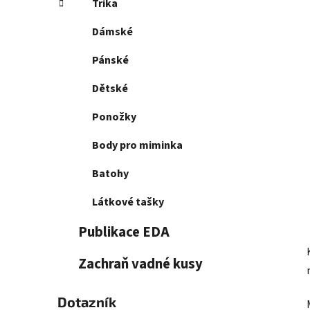
Trika
p
a
Dámské
n
e
Pánské
l
Dětské
Ponožky
Body pro miminka
Batohy
Látkové tašky
Publikace EDA
Zachraň vadné kusy
Dotazník