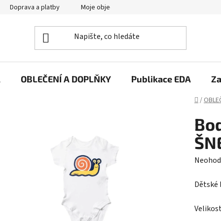
Doprava a platby
Moje objednávka
A
OBLEČENÍ A DOPLŇKY
Publikace EDA
Za
Domů
/
OBLEČ
Bod
ŠN
Průměr
Neohod
hodnoc
Dětské 
produk
je
Velikos
0,0