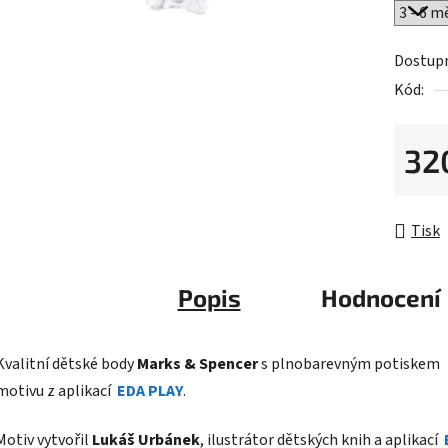
z
5
Dostup
hvězdič
Kód:
32
Měrná 
Tisk
Popis
Hodnocení
Kvalitní dětské body
Marks & Spencer
s plnobarevným potiskem
motivu z aplikací
EDA PLAY
.
Motiv vytvořil
Lukáš Urbánek
, ilustrátor dětských knih a aplikací