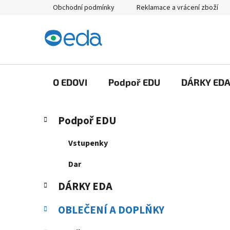
Přejít
Obchodní podmínky
Reklamace a vrácení zboží
na
obsah
O EDOVI
Podpoř EDU
DÁRKY ED
P
K
Přeskočit
Podpoř EDU
a
kategorie
o
t
s
Vstupenky
e
t
g
Dar
r
o
a
r
DÁRKY EDA
i
n
e
n
OBLEČENÍ A DOPLŇKY
í