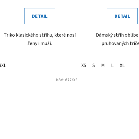
DETAIL
DETAIL
Triko klasického střihu, které nosí
Dámský střih oblíb
ženy i muži.
pruhovaných triče
3XL
XS
S
M
L
XL
Kód:
677/XS