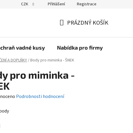
CZK
Přihlášení
Registrace
PRÁZDNÝ KOŠÍK
NÁKUPNÍ
KOŠÍK
chraň vadné kusy
Nabídka pro firmy
Kontak
ENÍ A DOPLŇKY
/
Body pro miminka - ŠNEK
y pro miminka -
EK
né
noceno
Podrobnosti hodnocení
ení
body
tu
t