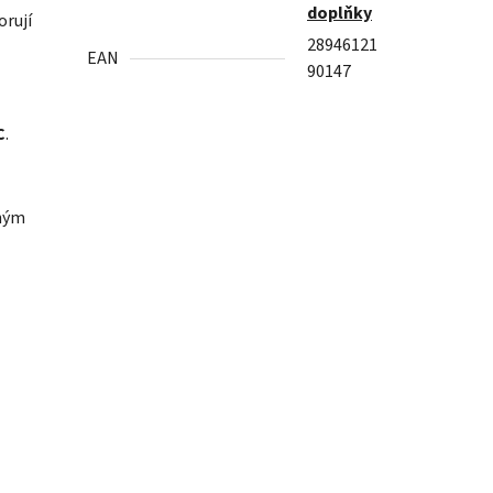
doplňky
orují
28946121
EAN
90147
C
.
ným