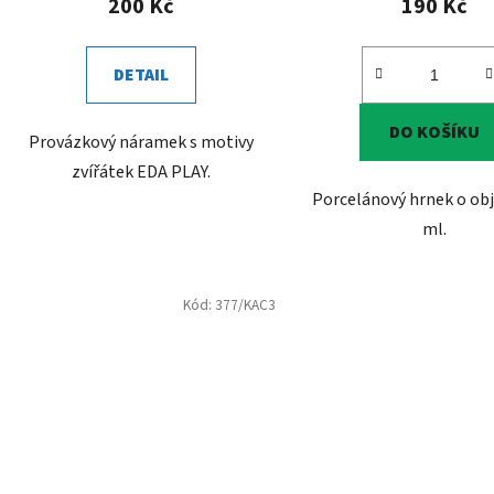
200 Kč
190 Kč
DETAIL
DO KOŠÍKU
Provázkový náramek s motivy
zvířátek EDA PLAY.
Porcelánový hrnek o ob
ml.
Kód:
377/KAC3