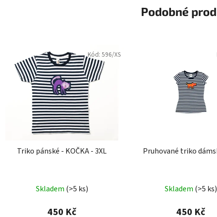
Podobné prod
Kód:
596/XS
Triko pánské - KOČKA - 3XL
Pruhované triko dáms
Skladem
(>5 ks)
Skladem
(>5 ks)
450 Kč
450 Kč