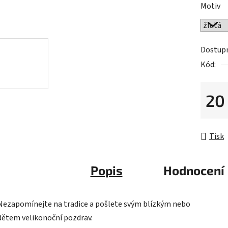
Motiv
0,0
z
5
Dostup
hvězdič
Kód:
20
Měrná 
Tisk
Popis
Hodnocení
Nezapomínejte na tradice a pošlete svým blízkým nebo
dětem
velikonoční pozdrav.