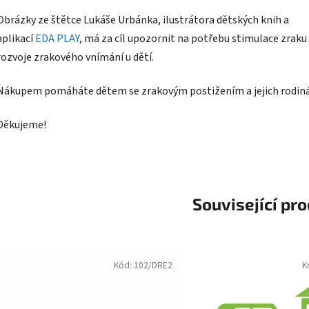
Obrázky ze štětce Lukáše Urbánka, ilustrátora dětských knih a
aplikací
EDA PLAY
, má za cíl upozornit na potřebu stimulace zraku
rozvoje zrakového vnímání u dětí.
Nákupem pomáháte dětem se zrakovým postižením a jejich rodin
Děkujeme!
Související pr
Kód:
102/DRE2
K