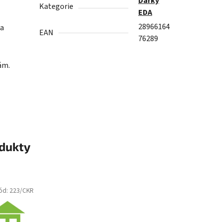
Dárky
Kategorie
EDA
28966164
 a
EAN
76289
ám.
odukty
ód:
223/CKR