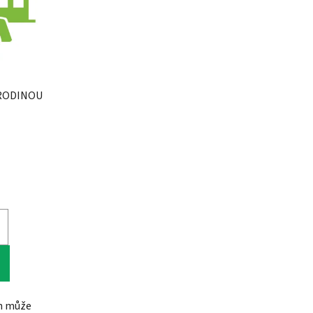
 RODINOU
un může