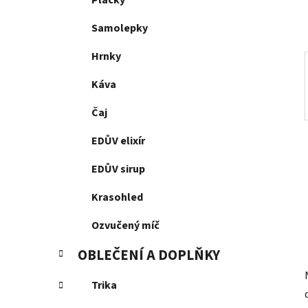
Placky
p
a
Samolepky
n
Hrnky
e
l
Káva
Čaj
EDŮV elixír
EDŮV sirup
Krasohled
Ozvučený míč
OBLEČENÍ A DOPLŇKY
Trika