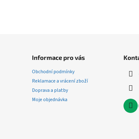
Z
á
Informace pro vás
Kont
p
a
Obchodní podmínky
t
Reklamace a vrácení zboží
í
Doprava a platby
Moje objednávka