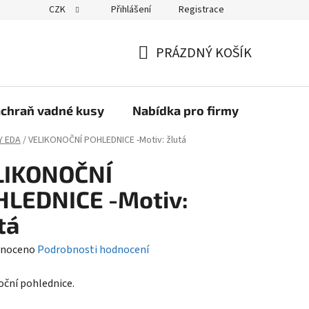
CZK
Přihlášení
Registrace
PRÁZDNÝ KOŠÍK
NÁKUPNÍ
KOŠÍK
chraň vadné kusy
Nabídka pro firmy
Kontak
Y EDA
/
VELIKONOČNÍ POHLEDNICE -Motiv: žlutá
LIKONOČNÍ
HLEDNICE -Motiv:
tá
né
noceno
Podrobnosti hodnocení
ení
oční pohlednice.
tu