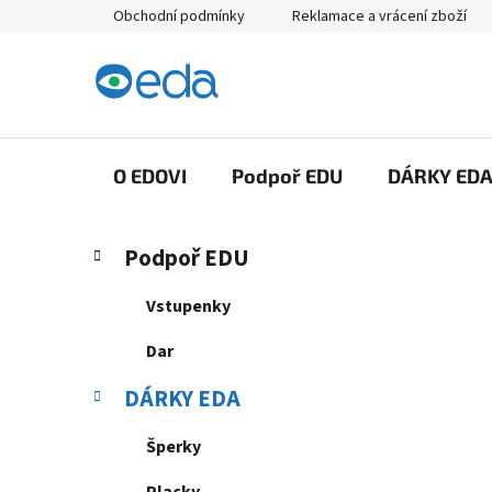
Přejít
Obchodní podmínky
Reklamace a vrácení zboží
na
obsah
O EDOVI
Podpoř EDU
DÁRKY ED
P
K
Přeskočit
Podpoř EDU
a
kategorie
o
t
s
Vstupenky
e
t
g
Dar
r
o
a
r
DÁRKY EDA
i
n
e
n
Šperky
í