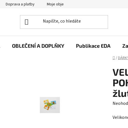
Doprava a platby
Moje objednávka
A
OBLEČENÍ A DOPLŇKY
Publikace EDA
Za
Domů
/
DÁRK
VE
PO
žlu
Průměr
Neohod
hodnoc
Velikon
produk
je