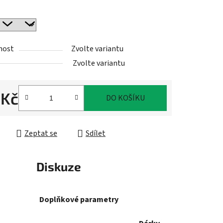
nost
Zvolte variantu
ek.
Zvolte variantu
 Kč
DO KOŠÍKU
cena:
Zeptat se
Sdílet
Diskuze
Doplňkové parametry