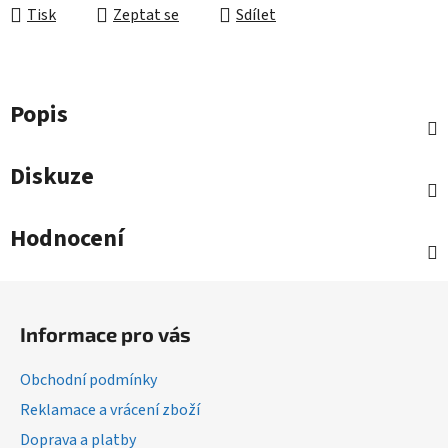
Tisk
Zeptat se
Sdílet
Popis
Diskuze
Hodnocení
Z
á
Informace pro vás
p
a
Obchodní podmínky
t
Reklamace a vrácení zboží
í
Doprava a platby