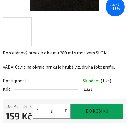
190 KČ
–16 %
Porcelánový hrnek o objemu 280 ml s motivem SLON.
VADA: Čtvrtina okraje hrnku je hrubá viz. druhá fotografie.
Dostupnost
Skladem
(1 ks)
Kód:
1321
190 Kč
–16 %
DO KOŠÍKU
159 Kč
Měrná cena: