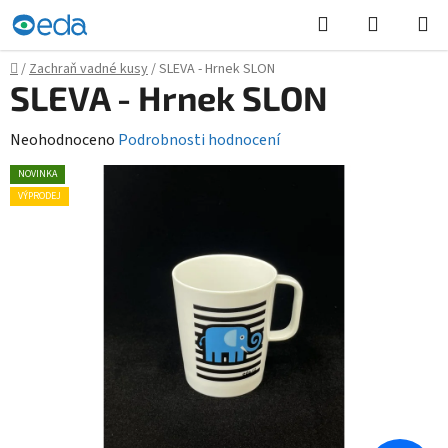
Přejít
Hledat
NÁKUPN
na
KOŠÍK
obsah
Domů
/
Zachraň vadné kusy
/
SLEVA - Hrnek SLON
SLEVA - Hrnek SLON
Průměrné
Neohodnoceno
Podrobnosti hodnocení
hodnocení
NOVINKA
produktu
VÝPRODEJ
je
0,0
z
5
hvězdiček.