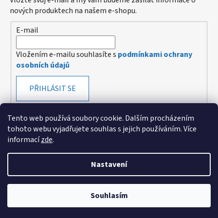
Vložte svůj e-mail a my vám budeme zasílat informace o
nových produktech na našem e-shopu.
E-mail
Vložením e-mailu souhlasíte s
podmínkami ochrany
osobních údajů
PŘIHLÁSIT SE
Tento web používá soubory cookie. Dalším procházením
tohoto webu vyjadřujete souhlas s jejich používáním. Více
informací
zde
.
Vytvořeno v mime digital
Nastavení
Vytvořil Shoptet
Souhlasím
Copyright 2026
EDA cz, z.ú.
. Všechna práva vyhrazena.
Upravit nastavení cookies