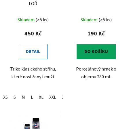
LOĎ
Skladem
(>5 ks)
Skladem
(>5 ks)
450 Kč
190 Kč
DETAIL
DO KOŠÍKU
Triko klasického střihu,
Porcelánový hrnek o
které nosí ženy i muži.
objemu 280 ml.
XS
S
M
L
XL
XXL
3XL