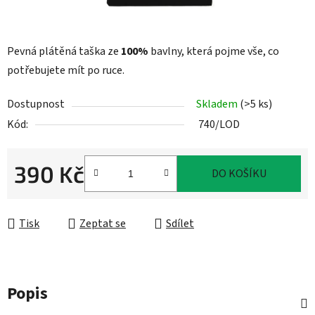
Pevná plátěná taška ze
100%
bavlny, která pojme vše, co
potřebujete mít po ruce.
Dostupnost
Skladem
(>5 ks)
Kód:
740/LOD
390 Kč
DO KOŠÍKU
Měrná cena:
Tisk
Zeptat se
Sdílet
Popis