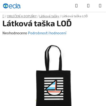
Přejít
Hledat
NÁKUPN
na
KOŠÍK
obsah
Domů
/
OBLEČENÍ A DOPLŇKY
/
Látkové tašky
/
Látková taška LOĎ
Látková taška LOĎ
Průměrné
Neohodnoceno
Podrobnosti hodnocení
hodnocení
produktu
je
0,0
z
5
hvězdiček.