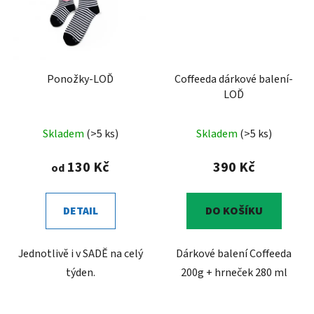
Ponožky-LOĎ
Coffeeda dárkové balení-
LOĎ
Skladem
(>5 ks)
Skladem
(>5 ks)
130 Kč
390 Kč
od
DETAIL
DO KOŠÍKU
Jednotlivě i v SADĚ na celý
Dárkové balení Coffeeda
týden.
200g + hrneček 280 ml