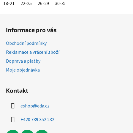
18-21
22-25
26-29
30-33
34-36
37-39
40-42
43-4
Z
á
Informace pro vás
p
a
Obchodní podmínky
t
Reklamace a vrácení zboží
í
Doprava a platby
Moje objednávka
Kontakt
eshop
@
eda.cz
+420 739 352 232