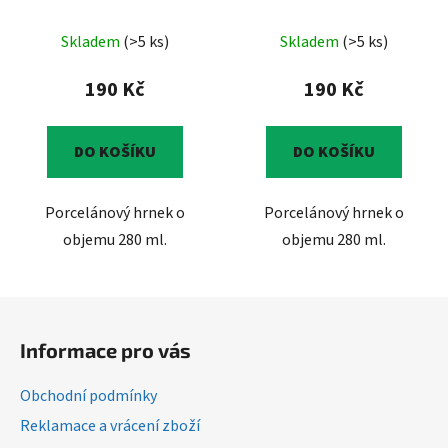
Skladem
(>5 ks)
Skladem
(>5 ks)
190 Kč
190 Kč
DO KOŠÍKU
DO KOŠÍKU
Porcelánový hrnek o
Porcelánový hrnek o
objemu 280 ml.
objemu 280 ml.
Z
á
Informace pro vás
p
a
Obchodní podmínky
t
Reklamace a vrácení zboží
í