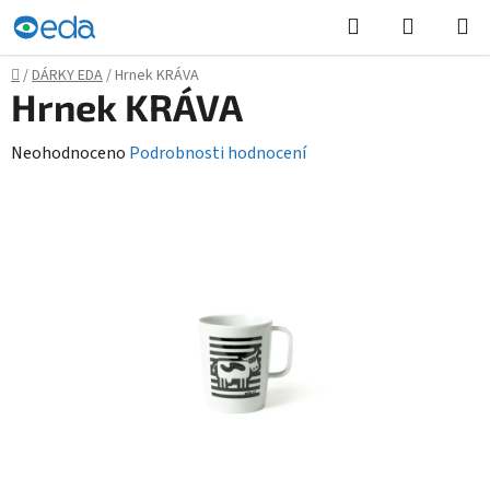
Přejít
Hledat
NÁKUPN
na
KOŠÍK
obsah
Domů
/
DÁRKY EDA
/
Hrnek KRÁVA
Hrnek KRÁVA
Průměrné
Neohodnoceno
Podrobnosti hodnocení
hodnocení
produktu
je
0,0
z
5
hvězdiček.