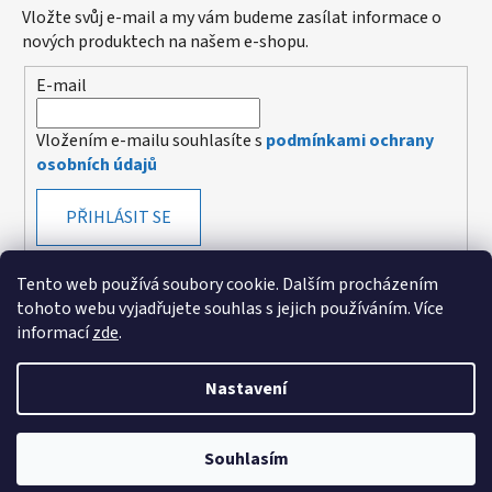
Vložte svůj e-mail a my vám budeme zasílat informace o
nových produktech na našem e-shopu.
E-mail
Vložením e-mailu souhlasíte s
podmínkami ochrany
osobních údajů
PŘIHLÁSIT SE
Tento web používá soubory cookie. Dalším procházením
tohoto webu vyjadřujete souhlas s jejich používáním. Více
informací
zde
.
Vytvořeno v mime digital
Nastavení
Vytvořil Shoptet
Souhlasím
Copyright 2026
EDA cz, z.ú.
. Všechna práva vyhrazena.
Upravit nastavení cookies